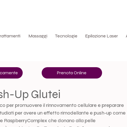
La
rattamenti
Massaggi
Tecnologie
Epilazione Laser
nicamente
Prenota Online
sh-Up Glutei
atico per promuovere il rinnovamento cellulare e preparare 
vi studiati per avere un effetto rimodellante e push-up come 
e RaspberryComplex che donano alla pelle 