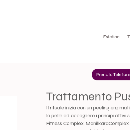
Via Amedeo Modigliani, 45, Segrate
Estetica
T
Prenota Telefo
Trattamento Pu
Il rituale inizia con un peeling enzim
la pelle ad accogliere i principi atti
Fitness Complex, ManilkaraComplex 