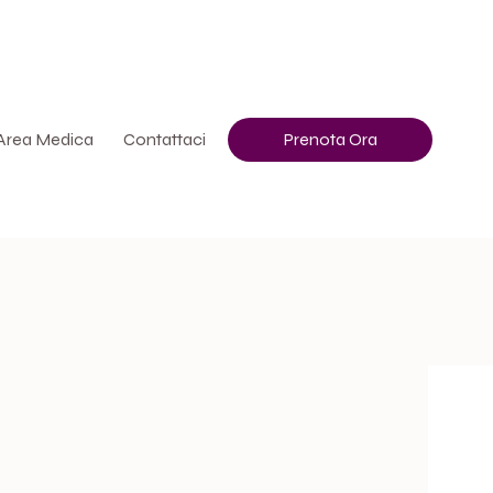
vora Con Noi
Info
+39 3513507400
Area Medica
Contattaci
Prenota Ora