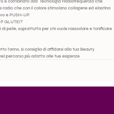
to è combinato alla  Tecnologia Radiofrequenza che 
de radio che con il calore stimolano collagene ed elastina 
sivo e PUSH-UP.
-UP GLUTEI?
pi di pelle, soprattutto per chi vuole rassodare e tonificare 
o l’anno, si consiglia di affidarsi alla tua Beauty 
el percorso più adatto alle tue esigenze.