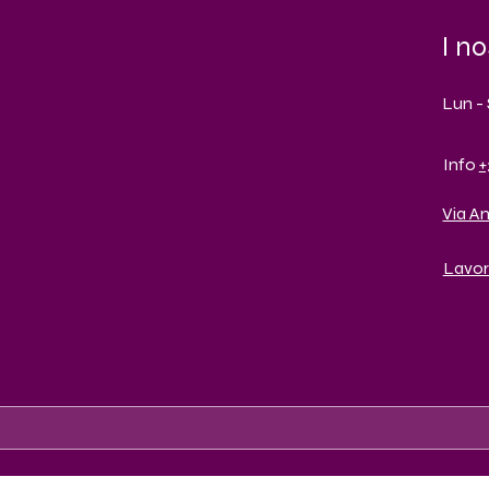
I no
Lun - 
Info
+
Via A
Lavor