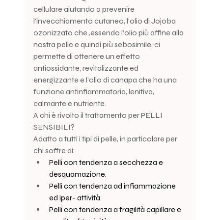
cellulare aiutando a prevenire 
l’invecchiamento cutaneo, l’olio di Jojoba 
ozonizzato che ,essendo l’olio più affine alla 
nostra pelle e quindi più sebosimile, ci 
permette di ottenere un effetto 
antiossidante, revitalizzante ed 
energizzante e l’olio di canapa che ha una 
funzione antinfiammatoria, lenitiva, 
calmante e nutriente.
A chi è rivolto il trattamento per PELLI 
SENSIBILI?
Adatto a tutti i tipi di pelle, in particolare per 
chi soffre di:
Pelli con tendenza a secchezza e 
desquamazione.
Pelli con tendenza ad infiammazione 
ed iper- attività.
Pelli con tendenza a fragilità capillare e 