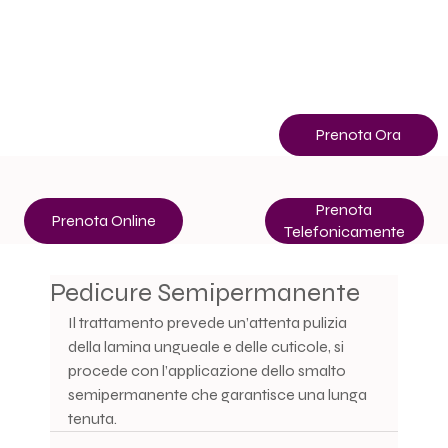
Info
+39 3513507400
Prenota Ora
Prenota
Prenota Online
Telefonicamente
Pedicure Semipermanente
Il trattamento prevede un’attenta pulizia 
della lamina ungueale e delle cuticole, si 
procede con l’applicazione dello smalto 
semipermanente che garantisce una lunga 
tenuta.