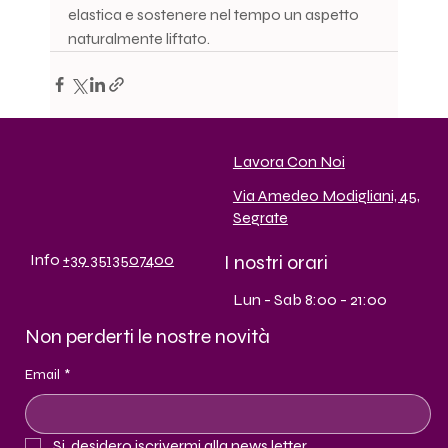
elastica e sostenere nel tempo un aspetto 
naturalmente liftato.
Lavora Con Noi
Via Amedeo Modigliani, 45,
Segrate
I nostri orari
Info
+39 3513507400
Lun - Sab 8:00 - 21:00
Non perderti le nostre novità
Email
*
Si, desidero iscrivermi alla news letter