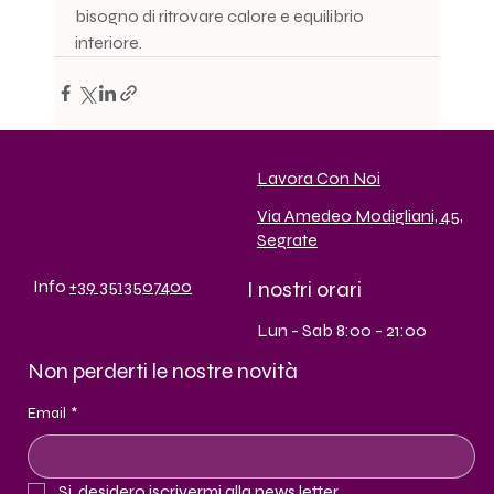
bisogno di ritrovare calore e equilibrio 
interiore.
Lavora Con Noi
Via Amedeo Modigliani, 45,
Segrate
I nostri orari
Info
+39 3513507400
Lun - Sab 8:00 - 21:00
Non perderti le nostre novità
Email
*
Si, desidero iscrivermi alla news letter