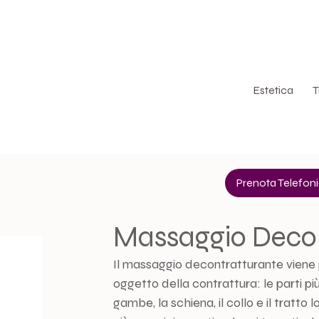
Via Amedeo Modigliani, 45, Segrate
Estetica
T
Prenota Telefo
Massaggio Deco
Il massaggio decontratturante viene pr
oggetto della contrattura: le parti p
gambe, la schiena, il collo e
il tratto