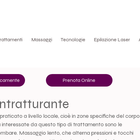
La
rattamenti
Massaggi
Tecnologie
Epilazione Laser
nicamente
Prenota Online
ntratturante
aticato a livello locale, cioè in zone specifiche del corpo
iù interessate da questo tipo di trattamento sono le 
 lombare. Massaggio lento, che alterna pressioni e tocchi 