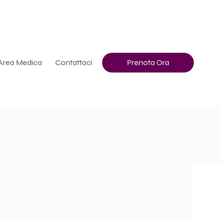
vora Con Noi
Info
+39 3513507400
Area Medica
Contattaci
Prenota Ora
 