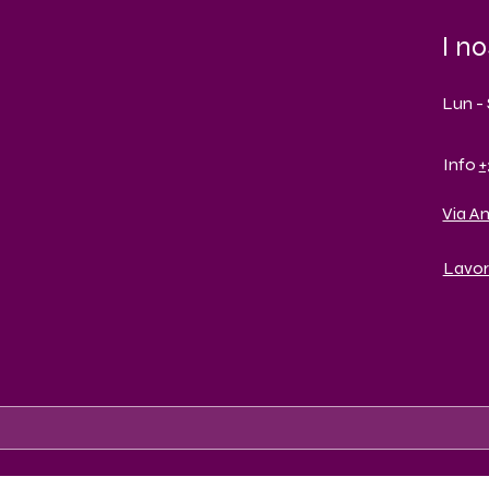
I no
Lun - 
Info
+
Via A
Lavor